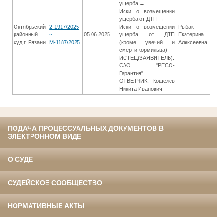
ущерба →
Иски о возмещении
ущерба от ДТП →
Октябрьский
2-1917/2025
Иски о возмещении
Рыбак
районный
~
05.06.2025
ущерба от ДТП
Екатерина
10
суд г. Рязани
М-1187/2025
(кроме увечий и
Алексеевна
смерти кормильца)
ИСТЕЦ(ЗАЯВИТЕЛЬ):
САО "РЕСО-
Гарантия"
ОТВЕТЧИК: Кошелев
Никита Иванович
ПОДАЧА ПРОЦЕССУАЛЬНЫХ ДОКУМЕНТОВ В
ЭЛЕКТРОННОМ ВИДЕ
О СУДЕ
СУДЕЙСКОЕ СООБЩЕСТВО
НОРМАТИВНЫЕ АКТЫ