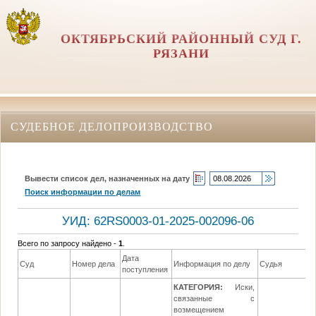
ОКТЯБРЬСКИЙ РАЙОННЫЙ СУД Г.
РЯЗАНИ
СУДЕБНОЕ ДЕЛОПРОИЗВОДСТВО
Вывести список дел, назначенных на дату
Поиск информации по делам
УИД: 62RS0003-01-2025-002096-06
Всего по запросу найдено -
1
.
Дата
Д
Суд
Номер дела
Информация по делу
Судья
поступления
р
КАТЕГОРИЯ:
Иски,
связанные с
возмещением