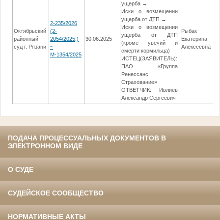
ущерба →
Иски о возмещении
ущерба от ДТП →
2-235/2026
Иски о возмещении
Октябрьский
(2-
Рыбак
ущерба от ДТП
районный
2054/2025;)
30.06.2025
Екатерина
(кроме увечий и
суд г. Рязани
~
Алексеевна
смерти кормильца)
М-1354/2025
ИСТЕЦ(ЗАЯВИТЕЛЬ):
ПАО «Группа
Ренессанс
Страхование»
ОТВЕТЧИК: Ивлиев
Александр Сергеевич
ПОДАЧА ПРОЦЕССУАЛЬНЫХ ДОКУМЕНТОВ В
ЭЛЕКТРОННОМ ВИДЕ
О СУДЕ
СУДЕЙСКОЕ СООБЩЕСТВО
НОРМАТИВНЫЕ АКТЫ