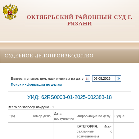
ОКТЯБРЬСКИЙ РАЙОННЫЙ СУД Г.
РЯЗАНИ
СУДЕБНОЕ ДЕЛОПРОИЗВОДСТВО
Вывести список дел, назначенных на дату
Поиск информации по делам
УИД: 62RS0003-01-2025-002383-18
Всего по запросу найдено -
1
.
Дата
Д
Суд
Номер дела
Информация по делу
Судья
поступления
р
КАТЕГОРИЯ:
Иски,
связанные с
возмещением