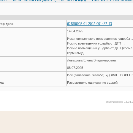
62RS0003-01-2025-001437-43
ор дела
14.04.2025
Иски, связанные с возмещением ущерба 
Иски о возмещении ущерба от ДТП →
Иски о возмещении ущерба от ДТП (кроме
кормильца)
Левашова Елена Владимировна
08.07.2025
Иск (заявление, жалоба) УДОВЛЕТВОРЕ
ла
Рассмотрено единолично судьей
опубликовано 14.04.2