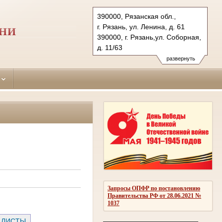
390000, Рязанская обл.,
г. Рязань, ул. Ленина, д. 61
АНИ
390000, г. Рязань,ул. Соборная,
д. 11/63
Тел.: (4912) 25-89-28, 25-80-62
развернуть
oktiabrsky.riz@sudrf.ru
Запросы ОПФР по постановлению
Правительства РФ от 28.06.2021 №
1037
 ЛИСТЫ