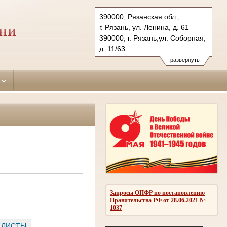
390000, Рязанская обл.,
г. Рязань, ул. Ленина, д. 61
АНИ
390000, г. Рязань,ул. Соборная,
д. 11/63
Тел.: (4912) 25-89-28, 25-80-62
развернуть
oktiabrsky.riz@sudrf.ru
Запросы ОПФР по постановлению
Правительства РФ от 28.06.2021 №
1037
 ЛИСТЫ