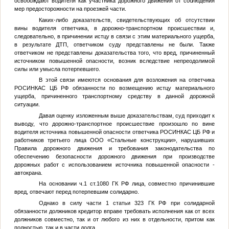
освобождают водителя как участника дорожного движения от соблюдения
мер предосторожности на проезжей части.
Каких-либо доказательств, свидетельствующих об отсутствии
вины водителя ответчика, в дорожно-транспортном происшествии и,
следовательно, в причинении истцу в связи с этим материального ущерба,
в результате ДТП, ответчиком суду представлены не были. Также
ответчиком не представлены доказательства того, что вред, причиненный
источником повышенной опасности, возник вследствие непреодолимой
силы или умысла потерпевшего.
В этой связи имеются основания для возложения на ответчика
РОСИНКАС ЦБ РФ обязанности по возмещению истцу материального
ущерба, причиненного транспортному средству в данной дорожной
ситуации.
Давая оценку изложенным выше доказательствам, суд приходит к
выводу, что дорожно-транспортное происшествие произошло по вине
водителя источника повышенной опасности ответчика РОСИНКАС ЦБ РФ и
работников третьего лица ООО «Стальные конструкции», нарушивших
Правила дорожного движения и требования законодательства по
обеспечению безопасности дорожного движения при производстве
дорожных работ с использованием источника повышенной опасности -
автокрана.
На основании ч.1 ст.1080 ГК РФ лица, совместно причинившие
вред, отвечают перед потерпевшим солидарно.
Однако в силу части 1 статьи 323 ГК РФ при солидарной
обязанности должников кредитор вправе требовать исполнения как от всех
должников совместно, так и от любого из них в отдельности, притом как
полностью, так и в части долга.