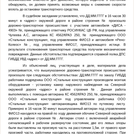
обнаружить, он должен принять возможные меры к снижению скорости
вплоть до остановки транспортного средства.
В судебном заседании установлено, что
ДД.ММ.ГГГГ
в 16 часов 30
минут в
<адрес>
окружной дороге в районе строения
№
произошло
дорожно-транспортное происшествие с участием автомобиля «ДИСА -
4903»
№
, принадлежащего ответчику РОСИНКАС ЦБ РФ, под управлением
Чупеева А.С
, автокрана КС 4562/КРАЗ 250,
№
принадлежащего ООО
«Стальные конструкции», под управлением
ФИО13
и автомобиля «Рено-
Колеос»
№
, под управлением
ФИО17
, принадлежащего истице. В
результате столкновения транспортные средства получили механические
повреждения. Данные обстоятельства подтверждаются справкой полка ДПС
ГИБДД УВД
<адрес>
от
ДД.ММ.ГГГГ
.
Из объяснений лиц, участвующих в деле, материалов дела
усматривается, что вышеуказанное дорожно-транспортное происшествие
произошло при следующих обстоятельствах:
ДД.ММ.ГГГГ
по заказу ГИБДД
работники подрядчика ООО «Стальные конструкции» производили монтаж
оборудования - установку камер наружного наблюдения на Северной
окружной дороге
<адрес>
в районе строения
№
. Данная работа
выполнялась с помощью автокрана КС 4562/КРАЗ 250,
№
, принадлежащего
ООО «Стальные конструкции» под управлением работника ООО
«Стальные конструкции» -автокрановщика
ФИО13
по путевому листу.
Примерно в 16 часов 30 минут вышеуказанный автокран под управлением
ФИО13
находился на правой по ходу движения обочине Северной окружной
дороги в районе строения
№
. Автокран стоял с включенной аварийной
сигнализацией в рабочем развернутом состоянии, две его левых опоры
были выставлены на проезжую часть на расстоянии 1,5м. от правого края
проезжей части, работники находились на противоположной стороне. При