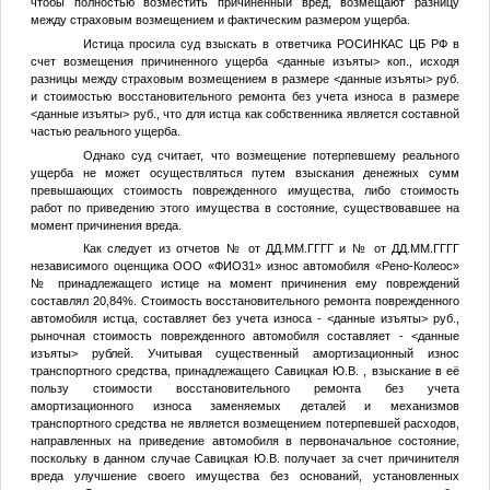
чтобы полностью возместить причиненный вред, возмещают разницу
между страховым возмещением и фактическим размером ущерба.
Истица просила суд взыскать в ответчика РОСИНКАС ЦБ РФ в
счет возмещения причиненного ущерба
<данные изъяты>
коп., исходя
разницы между страховым возмещением в размере
<данные изъяты>
руб.
и стоимостью восстановительного ремонта без учета износа в размере
<данные изъяты>
руб., что для истца как собственника является составной
частью реального ущерба.
Однако суд считает, что возмещение потерпевшему реального
ущерба не может осуществляться путем взыскания денежных сумм
превышающих стоимость поврежденного имущества, либо стоимость
работ по приведению этого имущества в состояние, существовавшее на
момент причинения вреда.
Как следует из отчетов
№
от
ДД.ММ.ГГГГ
и
№
от
ДД.ММ.ГГГГ
независимого оценщика ООО «
ФИО31
» износ автомобиля «Рено-Колеос»
№
принадлежащего истице на момент причинения ему повреждений
составлял 20,84%. Стоимость восстановительного ремонта поврежденного
автомобиля истца, составляет без учета износа -
<данные изъяты>
руб.,
рыночная стоимость поврежденного автомобиля составляет -
<данные
изъяты>
рублей. Учитывая существенный амортизационный износ
транспортного средства, принадлежащего
Савицкая Ю.В.
, взыскание в её
пользу стоимости восстановительного ремонта без учета
амортизационного износа заменяемых деталей и механизмов
транспортного средства не является возмещением потерпевшей расходов,
направленных на приведение автомобиля в первоначальное состояние,
поскольку в данном случае
Савицкая Ю.В.
получает за счет причинителя
вреда улучшение своего имущества без оснований, установленных