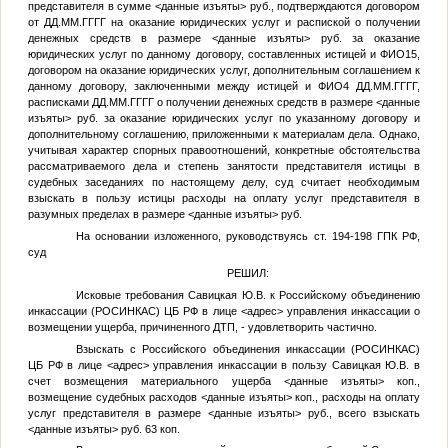
представителя в сумме
<данные изъяты>
руб., подтверждаются договором
от
ДД.ММ.ГГГГ
на оказание юридических услуг и распиской о получении
денежных средств в размере
<данные изъяты>
руб. за оказание
юридических услуг по данному договору, составленных истицей и
ФИО15
,
договором на оказание юридических услуг, дополнительным соглашением к
данному договору, заключенными между истицей и
ФИО4
ДД.ММ.ГГГГ
,
расписками
ДД.ММ.ГГГГ
о получении денежных средств в размере
<данные
изъяты>
руб. за оказание юридических услуг по указанному договору и
дополнительному соглашению, приложенными к материалам дела. Однако,
учитывая характер спорных правоотношений, конкретные обстоятельства
рассматриваемого дела и степень занятости представителя истицы в
судебных заседаниях по настоящему делу, суд считает необходимым
взыскать в пользу истицы расходы на оплату услуг представителя в
разумных пределах в размере
<данные изъяты>
руб.
На основании изложенного, руководствуясь ст. 194-198 ГПК РФ,
суд
РЕШИЛ:
Исковые требования
Савицкая Ю.В.
к Российскому объединению
инкассации (РОСИНКАС) ЦБ РФ в лице
<адрес>
управления инкассации о
возмещении ущерба, причиненного ДТП, - удовлетворить частично.
Взыскать с Российского объединения инкассации (РОСИНКАС)
ЦБ РФ в лице
<адрес>
управления инкассации в пользу
Савицкая Ю.В.
в
счет возмещения материального ущерба
<данные изъяты>
коп.,
возмещение судебных расходов
<данные изъяты>
коп., расходы на оплату
услуг представителя в размере
<данные изъяты>
руб., всего взыскать
<данные изъяты>
руб. 63 коп.