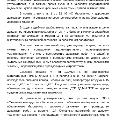
устройствами, а в темное время суток и в условиях недостаточной
видимости - дополнительно красными или желтыми сигнальными огнями.
В соответствии с п. 1 ст. 12 ФЗ «О безопасности дорожного
движения», ремонт и содержание дорог должны обеспечивать безопасность
дорожного движения.
В ходе судебного разбирательства лица, участвующие в деле
давали противоречивые показания о том, что была ли включена аварийная
световая сигнализация в момент ДТП на автокране КС 4562/КРАЗ и
выставлен знак аварийной остановки на положенном расстоянии.
При этом, как из пояснений лиц, участвующих в деле, так и из
схемы места совершения административного правонарушения
усматривается, что место производства дорожных работ и стоящий в
рабочем состоянии автокран с выдвинутыми опорами на дороге ООО
«Стальные конструкции» не был обозначен соответствующими дорожными
знаками, направляющими и ограждающими устройствами.
Согласно справке
№
от
ДД.ММ.ГГГГ
, по наблюдениям
метеостанции Рязань,
ДД.ММ.ГГГГ
в период с 06.00 до 18.00 в
<адрес>
наблюдалась облачная погода, небольшой снег, температура воздуха в 15
часов -3,4°С, в 18 часов -3,4°С. Следовательно, учитывая время года,
облачную погоду и время суток, на момент ДТП
ДД.ММ.ГГГГ
на дороге
существовала недостаточная видимость.
Из указанного усматривается, что третьим лицом ООО
«Стальные конструкции» были нарушены требования законодательства по
обеспечению безопасности дорожного движения при производстве
дорожных работ, а именно п.14 Основных положений по допуску
транспортных средств к эксплуатации и обязанности должностных лиц по