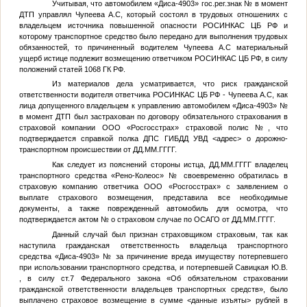
Учитывая, что автомобилем «Диса-4903» гос.рег.знак
№
в момент
ДТП управлял
Чупеева А.С
, который состоял в трудовых отношениях с
владельцем источника повышенной опасности РОСИНКАС ЦБ РФ и
которому транспортное средство было передано для выполнения трудовых
обязанностей, то причиненный водителем
Чупеева А.С
материальный
ущерб истице подлежит возмещению ответчиком РОСИНКАС ЦБ РФ, в силу
положений статей 1068 ГК РФ.
Из материалов дела усматривается, что риск гражданской
ответственности водителя ответчика РОСИНКАС ЦБ РФ -
Чупеева А.С
, как
лица допущенного владельцем к управлению автомобилем «Диса-4903»
№
в момент ДТП был застрахован по договору обязательного страхования в
страховой компании ООО «Росгосстрах» страховой полис
№
, что
подтверждается справкой полка ДПС ГИБДД УВД
<адрес>
о дорожно-
транспортном происшествии от
ДД.ММ.ГГГГ
.
Как следует из пояснений стороны истца,
ДД.ММ.ГГГГ
владелец
транспортного средства «Рено-Колеос»
№
своевременно обратилась в
страховую компанию ответчика ООО «Росгосстрах» с заявлением о
выплате страхового возмещения, представила все необходимые
документы, а также поврежденный автомобиль для осмотра, что
подтверждается актом
№
о страховом случае по ОСАГО от
ДД.ММ.ГГГГ
.
Данный случай был признан страховщиком страховым, так как
наступила гражданская ответственность владельца транспортного
средства «Диса-4903»
№
за причинение вреда имуществу потерпевшего
при использовании транспортного средства, и потерпевшей
Савицкая Ю.В.
, в силу ст.7 Федерального закона «Об обязательном страховании
гражданской ответственности владельцев транспортных средств», было
выплачено страховое возмещение в сумме
<данные изъяты>
рублей в