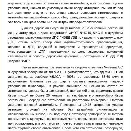
мер вплоть до полной остановки своего автомобиля, и автомобиль под его
управлением, наехав на указанную выше опору автокрана, вышел из-под
контроля водителя, и в состоянии заноса совершил столкновение с
автомобилем марки «Рено-Колеос»
№
, принадлежащим истице, стоящим в
это время на краю обочины в 20 метрах впереди от автокрана.
Данная дорожная ситуация установлена на основании показаний
лиц, участвующих в деле, свидетелей
ФИО7
,
ФИО10
,
ФИО11
в судебном
заседании, материала полка ДПС ГИБДД УВД по
<адрес>
по данному факту
ДТП, схемы места совершения административного правонарушения,
справки о ДТП, сведений о водителях и транспортных средствах,
участвовавших в ДТП, проведенных по делу экспертиз, пояснений
специалиста в области дорожного движения - сотрудника УГИБДД УВД
<адрес>
ФИО8
Так из пояснений третьего лица на стороне ответчика
Чупеева А.С
в судебном заседании от
ДД.ММ.ГГГГ
усматривается, что
ДД.ММ.ГГГГ
он
двигался на автомобиле «ДИСА - 4903» со скоростью 55-60 км/ч с
включенным ближним светом фар в составе автоколонны
<адрес>
управления инкассации. В районе Канищево он несколько отстал от
автоколонны, дорога была заснеженной, шел легкий снег, видимость дороги
была плохой не более 20 метров, так как фары его автомобиля были
загрязнены. Впереди его автомобиля на расстоянии примерно 10 метров
двигался легковой автомобиль. Примерно за 10-15 метров он увидел
автокран, стоящий на обочине без аварийной сигнализации и
опознавательных знаков. При подъезде к автокрану примерно за 10 метров
он заметил выдвинутые на проезжую часть опоры этого автокрана, стал
притормаживать, и в этот момент почувствовал удар в правую переднюю
часть фургона своего автомобиля. После чего его автомобиль развернуло,