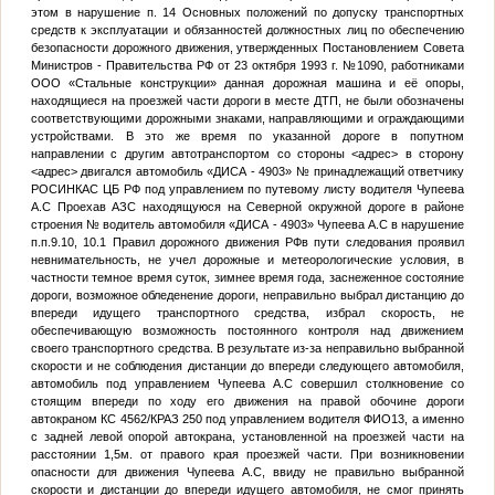
этом в нарушение п. 14 Основных положений по допуску транспортных
средств к эксплуатации и обязанностей должностных лиц по обеспечению
безопасности дорожного движения, утвержденных Постановлением Совета
Министров - Правительства РФ от 23 октября 1993 г. №1090, работниками
ООО «Стальные конструкции» данная дорожная машина и её опоры,
находящиеся на проезжей части дороги в месте ДТП, не были обозначены
соответствующими дорожными знаками, направляющими и ограждающими
устройствами. В это же время по указанной дороге в попутном
направлении с другим автотранспортом со стороны
<адрес>
в сторону
<адрес>
двигался автомобиль «ДИСА - 4903»
№
принадлежащий ответчику
РОСИНКАС ЦБ РФ под управлением по путевому листу водителя
Чупеева
А.С
Проехав АЗС находящуюся на Северной окружной дороге в районе
строения
№
водитель автомобиля «ДИСА - 4903»
Чупеева А.С
в нарушение
п.п.9.10, 10.1 Правил дорожного движения РФв пути следования проявил
невнимательность, не учел дорожные и метеорологические условия, в
частности темное время суток, зимнее время года, заснеженное состояние
дороги, возможное обледенение дороги, неправильно выбрал дистанцию до
впереди идущего транспортного средства, избрал скорость, не
обеспечивающую возможность постоянного контроля над движением
своего транспортного средства. В результате из-за неправильно выбранной
скорости и не соблюдения дистанции до впереди следующего автомобиля,
автомобиль под управлением
Чупеева А.С
совершил столкновение со
стоящим впереди по ходу его движения на правой обочине дороги
автокраном КС 4562/КРАЗ 250 под управлением водителя
ФИО13
, а именно
с задней левой опорой автокрана, установленной на проезжей части на
расстоянии 1,5м. от правого края проезжей части. При возникновении
опасности для движения
Чупеева А.С
, ввиду не правильно выбранной
скорости и дистанции до впереди идущего автомобиля, не смог принять