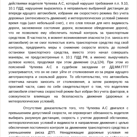
действиями водителя
Чупеева А.С
, который нарушил требования п.п. 9.10,
10.1 ПДД; нарушение выразилось в неправильно выбранной дистанции до
впереди идущего автомобиля, избрании им скоростного режима без учета
дорожных (интенсивность движения) и метеорологических условий (зимнее
время года (шел небольшой снег), с его слов плохая для него видимость
дороги, заснеженное состояние дороги, возможное обледенение дороги),
что не позволило ему обеспечить полный контроль за транспортным
средством. В частности, в момент возникновения опасности (т.е. заноса его
автомобиля) он не смог полностью взять транспортное средство под свой
контроль, предпринять меры к снижению скорости вплоть до полной
остановки транспортного средства, вместо этого начал совершать
маневры, не предусмотренные п. 10.1 ПДД РФ, а именно: выкручивать
рулевое колесо, продолжая при этом движение (л.д.124). При этом из
пояснений
Чупеева А.С
в судебном заседании от
ДД.ММ.ГГГГ
усматривается, что он не смог уйти от столкновения из-за рядом идущего
автотранспорта и скользкой дороги. То обстоятельство, что автомобиль
ответчика начало заносить от столкновения, а затем развернуло на
проезжей части, само по себе свидетельствует о том, что водителем
автомобиля ответчика скоростной режим был избран без учета факторов, в
совокупности влияющих на безопасность движения (дорожных и
метеорологических условий).
Отсутствие доказательств того, что
Чупеева А.С
двигался с
превышением допустимой скорости, не опровергает обязанность водителя
выбирать разумную дистанцию, скорость с учетом дорожной обстановки,
метеорологических условий и видимости в направлении движения с целью
обеспечения постоянного контроля за движением транспортного средства и
уменьшением риска ДТП. Ненадлежащие дорожные условия не