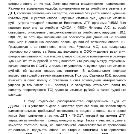
которого является истица, были причинены механические повреждения.
Размер материального ущерба, причиненного ее автомобилю в результате
ДТП, согласно заключению экспертов, составил без учета износа
<данные
изъяты>
руб., с учетом износа -
<данные изъяты>
руб.,
<данные изъяты>
руб. - утрата товарной стоимости. Виновником ДТП органами ГИБДД был
признан водитель автомобиля «ДИСА - 4903»
Чупеева А.С
, который
совершил столкновение с вышеуказанными автомобилями, нарушив п.10.1
ПДД РФ, то есть при возникновении опасности для движения не принял
всех мер к снижению скорости вплоть до полной остановки своего ТС.
Гражданская ответственность ответчика
Чупеева А.С
, как владельца
транспортного средства была застрахована в ООО «
<данные изъяты>
»,
которое выплатило истице максимальное страховое возмещение в размере
<данные изъяты>
рублей. Истец полагает, что разницу между страховым
возмещением по ОСАГО и реальным ущербом в сумме
<данные изъяты>
рублей, ей должен возместить ответчик. В добровольном порядке
возместить ущерб ответчик отказывается. Поэтому
Савицкая Ю.В.
просила
взыскать в свою пользу с ответчика в счет возмещения материального
ущерба (в том числе УТС, расходы на эвакуатор, стоимость работ по
осмотру поврежденного ТС)
<данные изъяты>
рублей, а также судебные
расходы.
В ходе судебного разбирательства определением суда от
ДД.ММ.ГГГГ
к участию в деле в качестве третьего лица, не заявляющего
самостоятельных требований относительно предмета спора, на стороне
истца был привлечен участник ДТП -
ФИО17
, который на момент ДТП
управлял автомобилем, принадлежащим истице. Также к участию в деле в
качестве третьего лица, не заявляющего самостоятельных требований
относительно предмета спора, на стороне ответчика был привлечен