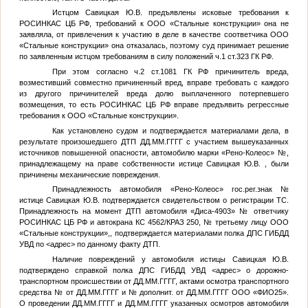
Истцом
Савицкая Ю.В.
предъявлены исковые требования к
РОСИНКАС ЦБ РФ, требований к ООО «Стальные конструкции» она не
заявляла, от привлечения к участию в деле в качестве соответчика ООО
«Стальные конструкции» она отказалась, поэтому суд принимает решение
по заявленным истцом требованиям в силу положений ч.1 ст.323 ГК РФ.
При этом согласно ч.2 ст.1081 ГК РФ причинитель вреда,
возместивший совместно причиненный вред, вправе требовать с каждого
из другого причинителей вреда долю выплаченного потерпевшего
возмещения, то есть РОСИНКАС ЦБ РФ вправе предъявить регрессные
требования к ООО «Стальные конструкции».
Как установлено судом и подтверждается материалами дела, в
результате произошедшего ДТП
ДД.ММ.ГГГГ
с участием вышеуказанных
источников повышенной опасности, автомобилю марки «Рено-Колеос»
№
,
принадлежащему на праве собственности истице
Савицкая Ю.В.
, были
причинены механические повреждения.
Принадлежность автомобиля «Рено-Колеос» гос.рег.знак
№
истице
Савицкая Ю.В.
подтверждается свидетельством о регистрации ТС.
Принадлежность на момент ДТП автомобиля «Диса-4903»
№
ответчику
РОСИНКАС ЦБ РФ и автокрана КС 4562/КРАЗ 250,
№
третьему лицу ООО
«Стальные конструкции»,, подтверждается материалами полка ДПС ГИБДД
УВД по
<адрес>
по данному факту ДТП.
Наличие повреждений у автомобиля истицы
Савицкая Ю.В.
подтверждено справкой полка ДПС ГИБДД УВД
<адрес>
о дорожно-
транспортном происшествии от
ДД.ММ.ГГГГ
, актами осмотра транспортного
средства
№
от
ДД.ММ.ГГГГ
и
№
дополнит. от
ДД.ММ.ГГГГ
ООО «
ФИО25
».
О проведении
ДД.ММ.ГГГГ
и
ДД.ММ.ГГГГ
указанных осмотров автомобиля