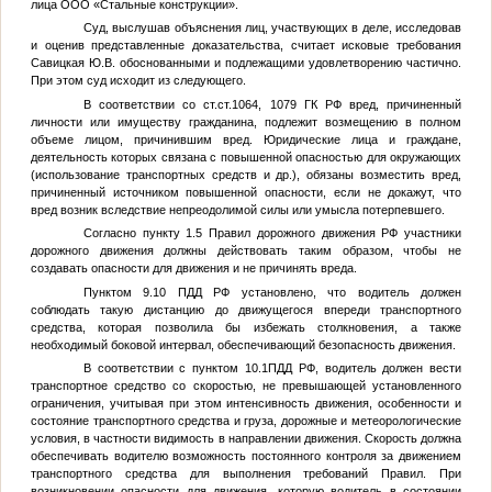
лица ООО «Стальные конструкции».
Суд, выслушав объяснения лиц, участвующих в деле, исследовав
и оценив представленные доказательства, считает исковые требования
Савицкая Ю.В.
обоснованными и подлежащими удовлетворению частично.
При этом суд исходит из следующего.
В соответствии со ст.ст.1064, 1079 ГК РФ вред, причиненный
личности или имуществу гражданина, подлежит возмещению в полном
объеме лицом, причинившим вред. Юридические лица и граждане,
деятельность которых связана с повышенной опасностью для окружающих
(использование транспортных средств и др.), обязаны возместить вред,
причиненный источником повышенной опасности, если не докажут, что
вред возник вследствие непреодолимой силы или умысла потерпевшего.
Согласно пункту 1.5 Правил дорожного движения РФ участники
дорожного движения должны действовать таким образом, чтобы не
создавать опасности для движения и не причинять вреда.
Пунктом 9.10 ПДД РФ установлено, что водитель должен
соблюдать такую дистанцию до движущегося впереди транспортного
средства, которая позволила бы избежать столкновения, а также
необходимый боковой интервал, обеспечивающий безопасность движения.
В соответствии с пунктом 10.1ПДД РФ, водитель должен вести
транспортное средство со скоростью, не превышающей установленного
ограничения, учитывая при этом интенсивность движения, особенности и
состояние транспортного средства и груза, дорожные и метеорологические
условия, в частности видимость в направлении движения. Скорость должна
обеспечивать водителю возможность постоянного контроля за движением
транспортного средства для выполнения требований Правил. При
возникновении опасности для движения, которую водитель в состоянии