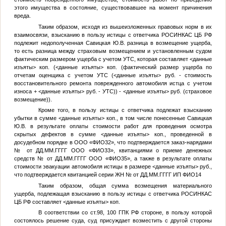
этого имущества в состояние, существовавшее на момент причинения
вреда.
Таким образом, исходя из вышеизложенных правовых норм в их
взаимосвязи, взысканию в пользу истицы с ответчика РОСИНКАС ЦБ РФ
подлежит недополученная
Савицкая Ю.В.
разница в возмещение ущерба,
то есть разница между страховым возмещением и установленным судом
фактическим размером ущерба с учетом УТС, которая составляет
<данные
изъяты>
коп. (
<данные изъяты>
коп. (фактический размер ущерба по
отчетам оценщика с учетом УТС (
<данные изъяты>
руб. - стоимость
восстановительного ремонта поврежденного автомобиля истца с учетом
износа +
<данные изъяты>
руб. - УТС)) -
<данные изъяты>
руб. (страховое
возмещение)).
Кроме того, в пользу истицы с ответчика подлежат взысканию
убытки в сумме
<данные изъяты>
коп., в том числе понесенные
Савицкая
Ю.В.
в результате оплаты стоимости работ для проведения осмотра
скрытых дефектов в сумме
<данные изъяты>
коп., проведенной в
досудебном порядке в ООО «
ФИО32
», что подтверждается заказ-нарядами
№
от
ДД.ММ.ГГГГ
ООО «
ФИО33
», квитанциями о приеме денежных
средств
№
от
ДД.ММ.ГГГГ
ООО «
ФИО35
», а также в результате оплаты
стоимости эвакуации автомобиля истицы в размере
<данные изъяты>
руб.,
что подтверждается квитанцией серии ЖН
№
от
ДД.ММ.ГГГГ
ИП
ФИО14
Таким образом, общая сумма возмещения материального
ущерба, подлежащая взысканию в пользу истицы с ответчика РОСИНКАС
ЦБ РФ составляет
<данные изъяты>
коп.
В соответствии со ст.98, 100 ГПК РФ стороне, в пользу которой
состоялось решение суда, суд присуждает возместить с другой стороны