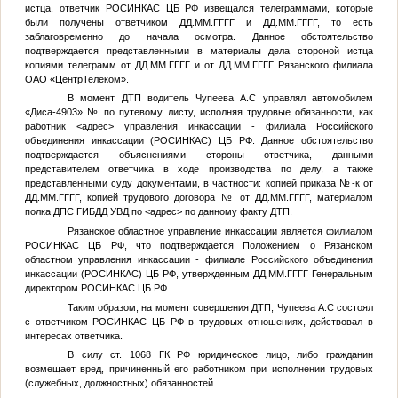
истца, ответчик РОСИНКАС ЦБ РФ извещался телеграммами, которые
были получены ответчиком
ДД.ММ.ГГГГ
и
ДД.ММ.ГГГГ
, то есть
заблаговременно до начала осмотра. Данное обстоятельство
подтверждается представленными в материалы дела стороной истца
копиями телеграмм от
ДД.ММ.ГГГГ
и от
ДД.ММ.ГГГГ
Рязанского филиала
ОАО «ЦентрТелеком».
В момент ДТП водитель
Чупеева А.С
управлял автомобилем
«Диса-4903»
№
по путевому листу, исполняя трудовые обязанности, как
работник
<адрес>
управления инкассации - филиала Российского
объединения инкассации (РОСИНКАС) ЦБ РФ. Данное обстоятельство
подтверждается объяснениями стороны ответчика, данными
представителем ответчика в ходе производства по делу, а также
представленными суду документами, в частности: копией приказа
№
-к от
ДД.ММ.ГГГГ
, копией трудового договора
№
от
ДД.ММ.ГГГГ
, материалом
полка ДПС ГИБДД УВД по
<адрес>
по данному факту ДТП.
Рязанское областное управление инкассации является филиалом
РОСИНКАС ЦБ РФ, что подтверждается Положением о Рязанском
областном управления инкассации - филиале Российского объединения
инкассации (РОСИНКАС) ЦБ РФ, утвержденным
ДД.ММ.ГГГГ
Генеральным
директором РОСИНКАС ЦБ РФ.
Таким образом, на момент совершения ДТП,
Чупеева А.С
состоял
с ответчиком РОСИНКАС ЦБ РФ в трудовых отношениях, действовал в
интересах ответчика.
В силу ст. 1068 ГК РФ юридическое лицо, либо гражданин
возмещает вред, причиненный его работником при исполнении трудовых
(служебных, должностных) обязанностей.