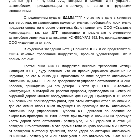
участник ДТП -
Чупеева А.С
, который в момент ДТП управлял
автомобилем, принадлежащем ответчику, в связи с трудовыми
отношениями.
Определением суда от
ДД.ММ.ГГГГ
к участию в деле в качестве
третьего лица, не заявляющего самостоятельных требований относительно
предмета спора, на стороне ответчика было привлечено ООО «Стальные
конструкции», так как ДТП произошло в результате столкновения
автомобиля ответчика с автокраном КС 4562/КРАЗ 852,
№
, принадлежащим
ООО «
<данные изъяты>
».
В судебном заседании истец
Савицкая Ю.В.
и ее представитель
ФИО4
исковые требования поддержали, просили удовлетворить их в
полном объеме.
Третье лицо
ФИО17
поддержал исковые требования истицы
Савицкая Ю.В.
, суду пояснил, что он правил дорожного движения не
нарушал, по его мнению ДТП произошло по вине водителя автомобиля
ответчика.
ДД.ММ.ГГГГ
он по доверенности управлял автомобилем «Рено-
Колеос», принадлежащим его дочери. В этот день ООО «Стальные
конструкции», в которой он работал прорабом, производила на Северной
окружной дороге монтаж оборудования для ГИБДД. Примерно в 15 часов
они закончили производство работ, при этом автокран стоял на обочине,
две его левых опоры были выдвинуты на проезжую часть. Автомобиль
ответчика, под управлением
Чупеева А.С
, двигался по обочине со
скоростью примерно 70 км/ч. Затем при выезде с обочины на проезжую
часть дороги этот автомобиль развернуло, и он ударился о стоящий
автокран. Его автомобиль в это время стоял на краю обочины в 20 метрах
от автокрана в сторону движения, после удара об автокран, автомобиль
РОСИНКАС развернуло и он столкнулся с его автомобилем. Сам он не