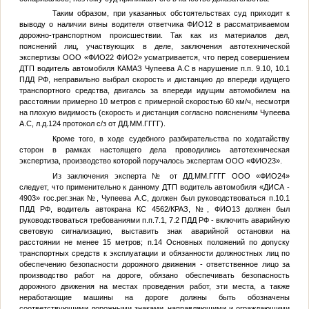
Таким образом, при указанных обстоятельствах суд приходит к
выводу о наличии вины водителя ответчика
ФИО12
в рассматриваемом
дорожно-транспортном происшествии. Так как из материалов дел,
пояснений лиц, участвующих в деле, заключения автотехнической
экспертизы ООО «
ФИО22
ФИО2
» усматривается, что перед совершением
ДТП водитель автомобиля КАМАЗ
Чупеева А.С
в нарушение п.п. 9.10, 10.1
ПДД РФ, неправильно выбрал скорость и дистанцию до впереди идущего
транспортного средства, двигаясь за впереди идущим автомобилем на
расстоянии примерно 10 метров с примерной скоростью 60 км/ч, несмотря
на плохую видимость (скорость и дистанция согласно пояснениям
Чупеева
А.С
, л.д.124 протокол с/з от
ДД.ММ.ГГГГ
).
Кроме того, в ходе судебного разбирательства по ходатайству
сторон в рамках настоящего дела проводились автотехническая
экспертиза, производство которой поручалось экспертам ООО «
ФИО23
».
Из заключения эксперта
№
от
ДД.ММ.ГГГГ
ООО «
ФИО24
»
следует, что применительно к данному ДТП водитель автомобиля «ДИСА -
4903» гос.рег.знак
№
,
Чупеева А.С
, должен был руководствоваться п.10.1
ПДД РФ, водитель автокрана КС 4562/КРАЗ,
№
,
ФИО13
должен был
руководствоваться требованиями п.п.7.1, 7.2 ПДД РФ - включить аварийную
световую сигнализацию, выставить знак аварийной остановки на
расстоянии не менее 15 метров; п.14 Основных положений по допуску
транспортных средств к эксплуатации и обязанности должностных лиц по
обеспечению безопасности дорожного движения - ответственное лицо за
производство работ на дороге, обязано обеспечивать безопасность
дорожного движения на местах проведения работ, эти места, а также
неработающие машины на дороге должны быть обозначены
соответствующими дорожными знаками, направляющими и ограждающими