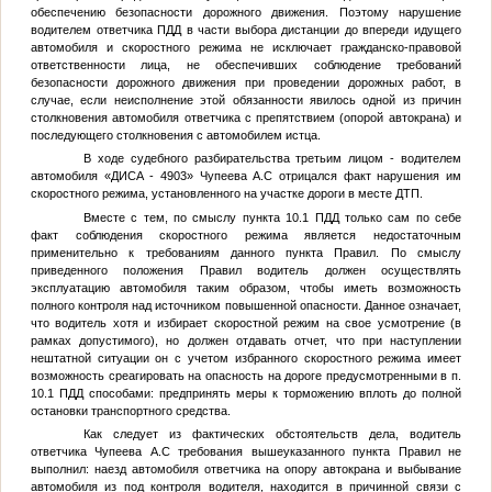
обеспечению безопасности дорожного движения. Поэтому нарушение
водителем ответчика ПДД в части выбора дистанции до впереди идущего
автомобиля и скоростного режима не исключает гражданско-правовой
ответственности лица, не обеспечивших соблюдение требований
безопасности дорожного движения при проведении дорожных работ, в
случае, если неисполнение этой обязанности явилось одной из причин
столкновения автомобиля ответчика с препятствием (опорой автокрана) и
последующего столкновения с автомобилем истца.
В ходе судебного разбирательства третьим лицом - водителем
автомобиля «ДИСА - 4903»
Чупеева А.С
отрицался факт нарушения им
скоростного режима, установленного на участке дороги в месте ДТП.
Вместе с тем, по смыслу пункта 10.1 ПДД только сам по себе
факт соблюдения скоростного режима является недостаточным
применительно к требованиям данного пункта Правил. По смыслу
приведенного положения Правил водитель должен осуществлять
эксплуатацию автомобиля таким образом, чтобы иметь возможность
полного контроля над источником повышенной опасности. Данное означает,
что водитель хотя и избирает скоростной режим на свое усмотрение (в
рамках допустимого), но должен отдавать отчет, что при наступлении
нештатной ситуации он с учетом избранного скоростного режима имеет
возможность среагировать на опасность на дороге предусмотренными в п.
10.1 ПДД способами: предпринять меры к торможению вплоть до полной
остановки транспортного средства.
Как следует из фактических обстоятельств дела, водитель
ответчика
Чупеева А.С
требования вышеуказанного пункта Правил не
выполнил: наезд автомобиля ответчика на опору автокрана и выбывание
автомобиля из под контроля водителя, находится в причинной связи с