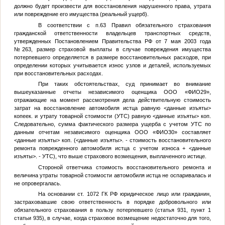
должно будет произвести для восстановления нарушенного права, утрата
или повреждение его имущества (реальный ущерб).
В соответствии с п.63 Правил обязательного страхования
гражданской ответственности владельцев транспортных средств,
утвержденных Постановлением Правительства РФ от 7 мая 2003 года
№263, размер страховой выплаты в случае повреждения имущества
потерпевшего определяется в размере восстановительных расходов, при
определении которых учитывается износ узлов и деталей, используемых
при восстановительных расходах.
При таких обстоятельствах, суд принимает во внимание
вышеуказанные отчеты независимого оценщика ООО «
ФИО29
»,
отражающие на момент рассмотрения дела действительную стоимость
затрат на восстановление автомобиля истца равную
<данные изъяты>
копеек. и утрату товарной стоимости (УТС) равную
<данные изъяты>
коп.
Следовательно, сумма фактического размера ущерба с учетом УТС по
данным отчетам независимого оценщика ООО «
ФИО30
» составляет
<данные изъяты>
коп. (
<данные изъяты>
. - стоимость восстановительного
ремонта поврежденного автомобиля истца с учетом износа +
<данные
изъяты>
. - УТС), что выше страхового возмещения, выплаченного истице.
Стороной ответчика стоимость восстановительного ремонта и
величина утраты товарной стоимости автомобиля истца не оспаривалась и
не опровергалась.
На основании ст. 1072 ГК РФ юридическое лицо или гражданин,
застраховавшие свою ответственность в порядке добровольного или
обязательного страхования в пользу потерпевшего (статья 931, пункт 1
статьи 935), в случае, когда страховое возмещение недостаточно для того,