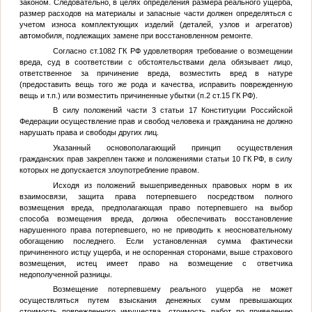
законом. Следовательно, в целях определения размера реального ущерба,
размер расходов на материалы и запасные части должен определяться с
учетом износа комплектующих изделий (деталей, узлов и агрегатов)
автомобиля, подлежащих замене при восстановленном ремонте.
Согласно ст.1082 ГК РФ удовлетворяя требование о возмещении
вреда, суд в соответствии с обстоятельствами дела обязывает лицо,
ответственное за причинение вреда, возместить вред в натуре
(предоставить вещь того же рода и качества, исправить поврежденную
вещь и т.п.) или возместить причиненные убытки (п.2 ст.15 ГК РФ).
В силу положений части 3 статьи 17
Конституции Российской
Федерации
осуществление прав и свобод человека и гражданина не должно
нарушать права и свободы других лиц.
Указанный основополагающий принцип осуществления
гражданских прав закреплен также и положениями статьи 10 ГК РФ, в силу
которых не допускается злоупотребление правом.
Исходя из положений вышеприведенных правовых норм в их
взаимосвязи, защита права потерпевшего посредством полного
возмещения вреда, предполагающая право потерпевшего на выбор
способа возмещения вреда, должна обеспечивать восстановление
нарушенного права потерпевшего, но не приводить к неосновательному
обогащению последнего. Если установленная сумма фактически
причиненного истцу ущерба, и не оспоренная сторонами, выше страхового
возмещения, истец имеет право на возмещение с ответчика
недополученной разницы.
Возмещение потерпевшему реального ущерба не может
осуществляться путем взыскания денежных сумм превышающих
стоимость поврежденного имущества, стоимость работ по приведению