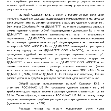
все судебные расходы пропорционально размеру удовлетворенных
исковых требований, а также расходы на оплату услуг представителя в
разумных пределах.
Истицей
Савицкая Ю.В.
в связи с рассмотрением дела были
понесены судебные расходы, подтвержденные имеющимися в материалах
дела документами: по оплате госпошлины в размере
<данные изъяты>
коп.
(квитанция Сбербанка РФ от
ДД.ММ.ГГГГ
); по оплате экспертных оценок в
сумме
<данные изъяты>
рублей (подтверждается договорами
№
и
№
от
ДД.ММ.ГГГГ
на выполнение автоэкспертных услуг и платежными
поручениями от
ДД.ММ.ГГГГ
); по оплате за автотехническое исследование
№
в размере
<данные изъяты>
руб. (подтверждается автотехнической
экспертизой ООО «
ФИО36
»
№
от
ДД.ММ.ГГГГ
, квитанцией к приходному
кассовому ордеру
№
от
ДД.ММ.ГГГГ
ООО «
ФИО37
»); по оплате за
проведение судебной экспертизы в размере
<данные изъяты>
руб.
(подтверждается квитанцией к приходному кассовому ордеру от
ДД.ММ.ГГГГ
и кассовым чеком
№
от
ДД.ММ.ГГГГ
ООО «
ФИО38
»); по
оплате отправки телеграмм в размере
<данные изъяты>
коп. (копии
телеграмм и кассовых чеков №
№
,
<данные изъяты>
ООО «
ФИО39
» от
ДД.ММ.ГГГГ
, №
№
, 0180 от
ДД.ММ.ГГГГ
ООО «
<данные изъяты>
»). Общий
размер указанных судебных расходов составляет
<данные изъяты>
коп.
Общий размер, предъявленных истицей
Савицкая Ю.В.
к
ответчику РОСИНКАС ЦБ РФ составлял
<данные изъяты>
коп., её
требования судом удовлетворены в размере
<данные изъяты>
коп., т.е. на
82 %. Таким образом, с ответчика РОСИНКАС ЦБ РФ. в пользу истца
подлежат возмещению судебные расходы в размере
<данные изъяты>
коп.
(
<данные изъяты>
коп. х 82%)
Расходы истицы на оплату юридических услуг, услуг