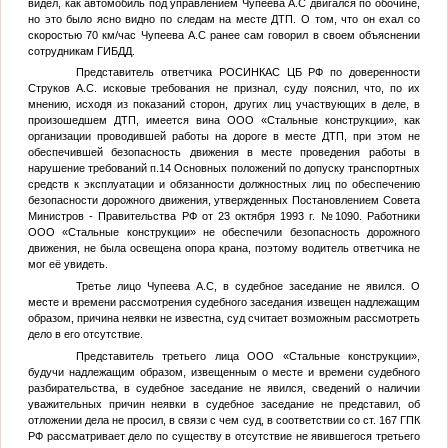
видел, как автомобиль под управлением
Чупеева А.С
двигался по обочине,
но это было ясно видно по следам на месте ДТП. О том, что он ехал со
скоростью 70 км/час
Чупеева А.С
ранее сам говорил в своем объяснении
сотрудникам ГИБДД.
Представитель ответчика РОСИНКАС ЦБ РФ по доверенности
Струков А.С.
исковые требования не признал, суду пояснил, что, по их
мнению, исходя из показаний сторон, других лиц участвующих в деле, в
произошедшем ДТП, имеется вина ООО «Стальные конструкции», как
организации проводившей работы на дороге в месте ДТП, при этом не
обеспечившей безопасность движения в месте проведения работы в
нарушение требований п.14 Основных положений по допуску транспортных
средств к эксплуатации и обязанности должностных лиц по обеспечению
безопасности дорожного движения, утвержденных Постановлением Совета
Министров - Правительства РФ от 23 октября 1993 г. №1090. Работники
ООО «Стальные конструкции» не обеспечили безопасность дорожного
движения, не была освещена опора крана, поэтому водитель ответчика не
мог её увидеть.
Третье лицо
Чупеева А.С
, в судебное заседание не явился. О
месте и времени рассмотрения судебного заседания извещен надлежащим
образом, причина неявки не известна, суд считает возможным рассмотреть
дело в его отсутствие.
Представитель третьего лица ООО «Стальные конструкции»,
будучи надлежащим образом, извещенным о месте и времени судебного
разбирательства, в судебное заседание не явился, сведений о наличии
уважительных причин неявки в судебное заседание не представил, об
отложении дела не просил, в связи с чем суд, в соответствии со ст. 167 ГПК
РФ рассматривает дело по существу в отсутствие не явившегося третьего