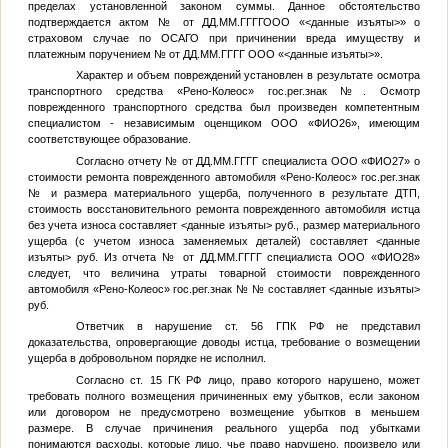
пределах установленной законом суммы. Данное обстоятельство
подтверждается актом
№
от
ДД.ММ.ГГГГ
ООО «
<данные изъяты>
» о
страховом случае по ОСАГО при причинении вреда имуществу и
платежным поручением
№
от
ДД.ММ.ГГГГ
ООО «
<данные изъяты>
».
Характер и объем повреждений установлен в результате осмотра
транспортного средства «Рено-Колеос» гос.рег.знак
№
. Осмотр
поврежденного транспортного средства был произведен компетентным
специалистом - независимым оценщиком ООО «
ФИО26
», имеющим
соответствующее образование.
Согласно отчету
№
от
ДД.ММ.ГГГГ
специалиста ООО «
ФИО27
» о
стоимости ремонта поврежденного автомобиля «Рено-Колеос» гос.рег.знак
№
и размера материального ущерба, полученного в результате ДТП,
стоимость восстановительного ремонта поврежденного автомобиля истца
без учета износа составляет
<данные изъяты>
руб., размер материального
ущерба (с учетом износа заменяемых деталей) составляет
<данные
изъяты>
руб. Из отчета
№
от
ДД.ММ.ГГГГ
специалиста ООО «
ФИО28
»
следует, что величина утраты товарной стоимости поврежденного
автомобиля «Рено-Колеос» гос.рег.знак
№
№
составляет
<данные изъяты>
руб.
Ответчик в нарушение ст. 56 ГПК РФ не представил
доказательства, опровергающие доводы истца, требование о возмещении
ущерба в добровольном порядке не исполнил.
Согласно ст. 15 ГК РФ лицо, право которого нарушено, может
требовать полного возмещения причиненных ему убытков, если законом
или договором не предусмотрено возмещение убытков в меньшем
размере. В случае причинения реального ущерба под убытками
понимаются расходы, которые лицо, чье право нарушено, произвело или