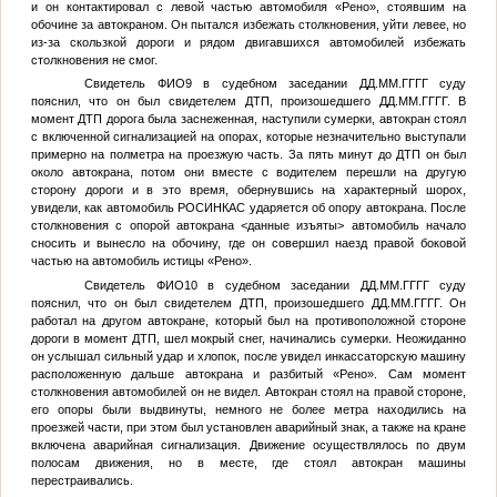
и он контактировал с левой частью автомобиля «Рено», стоявшим на
обочине за автокраном. Он пытался избежать столкновения, уйти левее, но
из-за скользкой дороги и рядом двигавшихся автомобилей избежать
столкновения не смог.
Свидетель
ФИО9
в судебном заседании
ДД.ММ.ГГГГ
суду
пояснил, что он был свидетелем ДТП, произошедшего
ДД.ММ.ГГГГ
. В
момент ДТП дорога была заснеженная, наступили сумерки, автокран стоял
с включенной сигнализацией на опорах, которые незначительно выступали
примерно на полметра на проезжую часть. За пять минут до ДТП он был
около автокрана, потом они вместе с водителем перешли на другую
сторону дороги и в это время, обернувшись на характерный шорох,
увидели, как автомобиль РОСИНКАС ударяется об опору автокрана. После
столкновения с опорой автокрана
<данные изъяты>
автомобиль начало
сносить и вынесло на обочину, где он совершил наезд правой боковой
частью на автомобиль истицы «Рено».
Свидетель
ФИО10
в судебном заседании
ДД.ММ.ГГГГ
суду
пояснил, что он был свидетелем ДТП, произошедшего
ДД.ММ.ГГГГ
. Он
работал на другом автокране, который был на противоположной стороне
дороги в момент ДТП, шел мокрый снег, начинались сумерки. Неожиданно
он услышал сильный удар и хлопок, после увидел инкассаторскую машину
расположенную дальше автокрана и разбитый «Рено». Сам момент
столкновения автомобилей он не видел. Автокран стоял на правой стороне,
его опоры были выдвинуты, немного не более метра находились на
проезжей части, при этом был установлен аварийный знак, а также на кране
включена аварийная сигнализация. Движение осуществлялось по двум
полосам движения, но в месте, где стоял автокран машины
перестраивались.