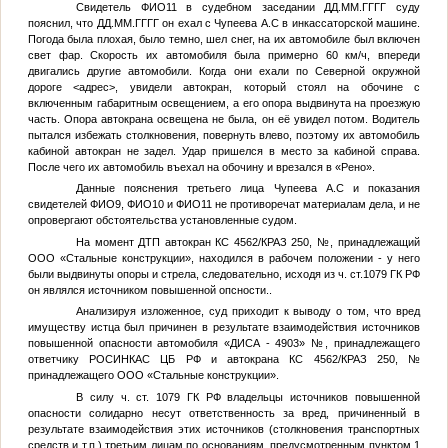
Свидетель
ФИО11
в судебном заседании
ДД.ММ.ГГГГ
суду
пояснил, что
ДД.ММ.ГГГГ
он ехал с
Чупеева А.С
в инкассаторской машине.
Погода была плохая, было темно, шел снег, на их автомобиле был включен
свет фар. Скорость их автомобиля была примерно 60 км/ч, впереди
двигались другие автомобили. Когда они ехали по Северной окружной
дороге
<адрес>
, увидели автокран, который стоял на обочине с
включенным габаритным освещением, а его опора выдвинута на проезжую
часть. Опора автокрана освещена не была, он её увидел потом. Водитель
пытался избежать столкновения, повернуть влево, поэтому их автомобиль
кабиной автокран не задел. Удар пришелся в место за кабиной справа.
После чего их автомобиль въехал на обочину и врезался в «Рено».
Данные пояснения третьего лица
Чупеева А.С
и показания
свидетелей
ФИО9
,
ФИО10
и
ФИО11
не противоречат материалам дела, и не
опровергают обстоятельства установленные судом.
На момент ДТП автокран КС 4562/КРАЗ 250,
№
, принадлежащий
ООО «Стальные конструкции», находился в рабочем положении - у него
были выдвинуты опоры и стрела, следовательно, исходя из ч. ст.1079 ГК РФ
он являлся источником повышенной опсности..
Анализируя изложенное, суд приходит к выводу о том, что вред
имуществу истца был причинен в результате взаимодействия источников
повышенной опасности автомобиля «ДИСА - 4903»
№
, принадлежащего
ответчику РОСИНКАС ЦБ РФ и автокрана КС 4562/КРАЗ 250,
№
принадлежащего ООО «Стальные конструкции».
В силу ч. ст. 1079 ГК РФ владельцы источников повышенной
опасности солидарно несут ответственность за вред, причиненный в
результате взаимодействия этих источников (столкновения транспортных
средств и т.п.) третьим лицам по основаниям, предусмотренным пунктом 1