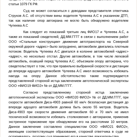
статьи 1079 ГК РФ.
Суд не может согласиться с доводами представителя ответчика
Струков А.С.
об отсутствии вины водителя
Чупеева А.С
в указанном ДТП,
так как наличие опор автокрана не могло быть обнаружено водителем
Чупеева А.С
Как следует из показаний третьих лиц
ФИО17
и
Чупеева А.С
, а
также из показаний свидетелей,
ДД.ММ.ГГГГ
в связи с выполнением работ
ООО «Стальные конструкции» движение автотранспорта на Северной
окружной дороге
<адрес>
было затруднено, автомобили двигались плотным
потоком. Водитель
Чупеева А.С
двигался в колонне автомобилей
<адрес>
<адрес>
, но несколько отстал. Другие автомобили, в том числе легковой
автомобиль, ехавший перед
Чупеева А.С
. объезжали опору автокрана, что
свидетельствует о том, что при правильно выбранной скорости и дистанции
до впереди идущего автомобиля
Чупеева А.С
имел возможность избежать
наезда на опору. Данное обстоятельство также подтверждается
представленной стороной истца заключением автотехнической экспертизы
ООО «
ФИО19
ФИО2
»
№
от
ДД.ММ.ГГГГ
.
Согласно представленному стороной истца заключению
автотехнической экспертизы ООО «
ФИО20
ФИО2
»
№
от
ДД.ММ.ГГГГ
, при
скорости автомобиля Диса-4903 равной 60 км/ч безопасная дистанция до
впереди идущего автомобиля должна быть около 55 метров. Водитель
Диса-4903 при скорости движения автомобиля 60 и 70 км/ч не имел
технической возможности избежать столкновения с автокраном, применив
экстренное торможение при обнаружении его на расстоянии 10 метров.
Данное заключение составлено специалистом ООО «
ФИО21
ФИО2
»,
имеющим соответствующее образование, стороной ответчика в суде не
оспаривалось, поэтому суд принимает его в качестве доказательства.