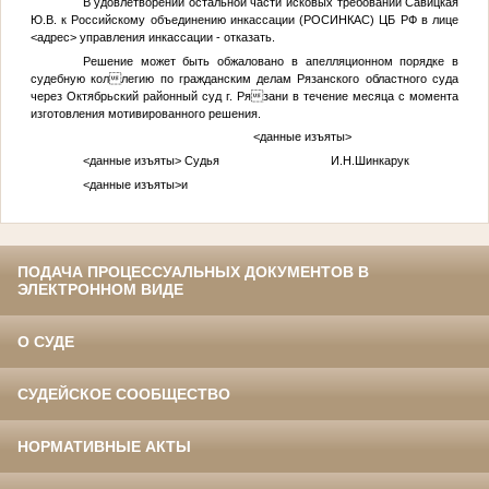
В удовлетворении остальной части исковых требований
Савицкая
Ю.В.
к Российскому объединению инкассации (РОСИНКАС) ЦБ РФ в лице
<адрес>
управления инкассации - отказать.
Решение может быть обжаловано в апелляционном порядке в
судебную коллегию по гражданским делам Рязанского областного суда
через Октябрьский районный суд г. Рязани в течение месяца с момента
изготовления мотивированного решения.
<данные изъяты>
<данные изъяты>
Судья И.Н.Шинкарук
<данные изъяты>
и
ПОДАЧА ПРОЦЕССУАЛЬНЫХ ДОКУМЕНТОВ В
ЭЛЕКТРОННОМ ВИДЕ
О СУДЕ
СУДЕЙСКОЕ СООБЩЕСТВО
НОРМАТИВНЫЕ АКТЫ