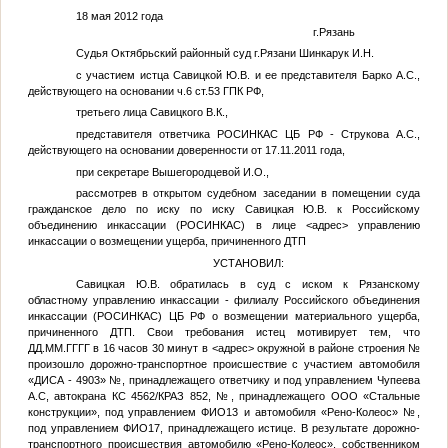
18 мая 2012 года
г.Рязань
Судья Октябрьский районный суд г.Рязани Шинкарук И.Н.
с участием истца Савицкой Ю.В. и ее представителя Барко А.С.,
действующего на основании ч.6 ст.53 ГПК РФ,
третьего лица Савицкого В.К.,
представителя ответчика РОСИНКАС ЦБ РФ - Струкова А.С.,
действующего на основании доверенности от 17.11.2011 года,
при секретаре Вышегородцевой И.О.,
рассмотрев в открытом судебном заседании в помещении суда
гражданское дело по иску по иску
Савицкая Ю.В.
к Российскому
объединению инкассации (РОСИНКАС) в лице
<адрес>
управлению
инкассации о возмещении ущерба, причиненного ДТП
УСТАНОВИЛ:
Савицкая Ю.В.
обратилась в суд с иском к Рязанскому
областному управлению инкассации - филиалу Российского объединения
инкассации (РОСИНКАС) ЦБ РФ о возмещении материального ущерба,
причиненного ДТП. Свои требования истец мотивирует тем, что
ДД.ММ.ГГГГ
в 16 часов 30 минут в
<адрес>
окружной в районе строения
№
произошло дорожно-транспортное происшествие с участием автомобиля
«ДИСА - 4903»
№
, принадлежащего ответчику и под управлением
Чупеева
А.С
, автокрана КС 4562/КРАЗ 852,
№
, принадлежащего ООО «Стальные
конструкции», под управлением
ФИО13
и автомобиля «Рено-Колеос»
№
,
под управлением
ФИО17
, принадлежащего истице. В результате дорожно-
транспортного происшествия автомобилю «Рено-Колеос», собственником