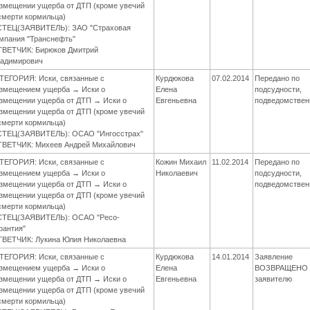
змещении ущерба от ДТП (кроме увечий
смерти кормильца)
ТЕЦ(ЗАЯВИТЕЛЬ): ЗАО "Страховая
мпания "Транснефть"
ВЕТЧИК: Бирюков Дмитрий
адимирович
ТЕГОРИЯ: Иски, связанные с
Курдюкова
07.02.2014
Передано по
змещением ущерба → Иски о
Елена
подсудности,
змещении ущерба от ДТП → Иски о
Евгеньевна
подведомствен
змещении ущерба от ДТП (кроме увечий
смерти кормильца)
ТЕЦ(ЗАЯВИТЕЛЬ): ОСАО "Ингосстрах"
ВЕТЧИК: Михеев Андрей Михайлович
ТЕГОРИЯ: Иски, связанные с
Кожин Михаил
11.02.2014
Передано по
змещением ущерба → Иски о
Николаевич
подсудности,
змещении ущерба от ДТП → Иски о
подведомствен
змещении ущерба от ДТП (кроме увечий
смерти кормильца)
СТЕЦ(ЗАЯВИТЕЛЬ): ОСАО "Ресо-
рантия"
ВЕТЧИК: Лукина Юлия Николаевна
ТЕГОРИЯ: Иски, связанные с
Курдюкова
14.01.2014
Заявление
змещением ущерба → Иски о
Елена
ВОЗВРАЩЕНО
змещении ущерба от ДТП → Иски о
Евгеньевна
заявителю
змещении ущерба от ДТП (кроме увечий
смерти кормильца)