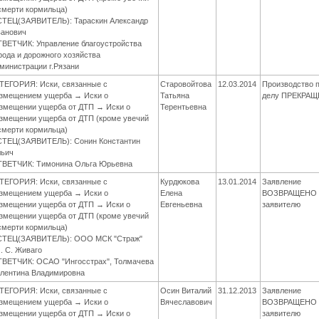
смерти кормильца)
ТЕЦ(ЗАЯВИТЕЛЬ): Тараскин Александр
анович
ВЕТЧИК: Управление благоустройства
рода и дорожного хозяйства
министрации г.Рязани
ТЕГОРИЯ: Иски, связанные с
Старовойтова
12.03.2014
Производство 
змещением ущерба → Иски о
Татьяна
делу ПРЕКРА
змещении ущерба от ДТП → Иски о
Терентьевна
змещении ущерба от ДТП (кроме увечий
смерти кормильца)
ТЕЦ(ЗАЯВИТЕЛЬ): Сонин Константин
ьич
ВЕТЧИК: Тимонина Ольга Юрьевна
ТЕГОРИЯ: Иски, связанные с
Курдюкова
13.01.2014
Заявление
змещением ущерба → Иски о
Елена
ВОЗВРАЩЕНО
змещении ущерба от ДТП → Иски о
Евгеньевна
заявителю
змещении ущерба от ДТП (кроме увечий
смерти кормильца)
СТЕЦ(ЗАЯВИТЕЛЬ): ООО МСК "Страж"
. С. Живаго
ВЕТЧИК: ОСАО "Ингосстрах", Толмачева
лентина Владимировна
ТЕГОРИЯ: Иски, связанные с
Осин Виталий
31.12.2013
Заявление
змещением ущерба → Иски о
Вячеславович
ВОЗВРАЩЕНО
змещении ущерба от ДТП → Иски о
заявителю