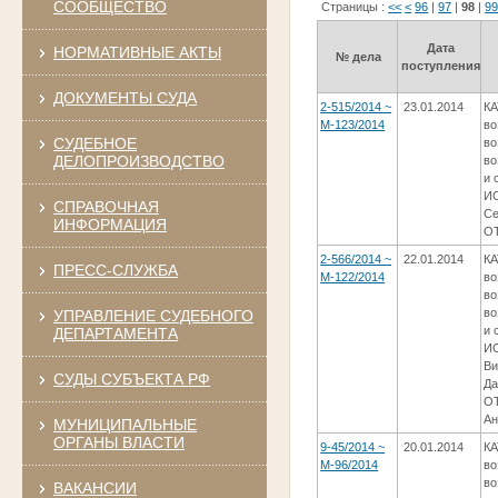
СООБЩЕСТВО
Страницы :
<<
<
96
|
97
|
98
|
9
Дата
НОРМАТИВНЫЕ АКТЫ
№ дела
поступления
ДОКУМЕНТЫ СУДА
2-515/2014 ~
23.01.2014
КА
М-123/2014
во
СУДЕБНОЕ
во
ДЕЛОПРОИЗВОДСТВО
во
и 
ИС
СПРАВОЧНАЯ
Се
ИНФОРМАЦИЯ
ОТ
2-566/2014 ~
22.01.2014
КА
ПРЕСС-СЛУЖБА
М-122/2014
во
во
во
УПРАВЛЕНИЕ СУДЕБНОГО
и 
ДЕПАРТАМЕНТА
ИС
Ви
СУДЫ СУБЪЕКТА РФ
Да
ОТ
Ан
МУНИЦИПАЛЬНЫЕ
ОРГАНЫ ВЛАСТИ
9-45/2014 ~
20.01.2014
КА
М-96/2014
во
во
ВАКАНСИИ