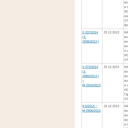
во
и 
ИС
ко
ОТ
Вл
2-337/2014
25.12.2013
КА
(2-
во
2938/2013;)
во
во
и 
ИС
ОТ
2-373/2014
25.12.2013
КА
(2-
во
2980/2013;)
во
~
во
М-2910/2013
и 
И
Га
ОТ
9-6/2014 ~
24.12.2013
КА
М-2906/2013
во
во
во
и 