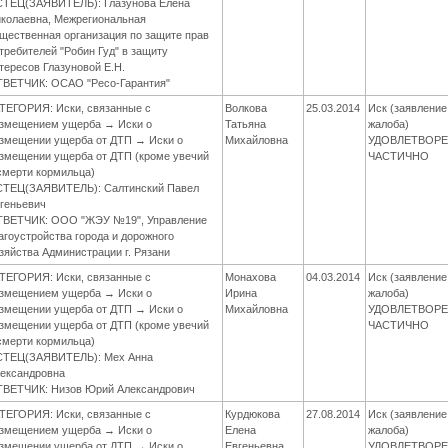
ТЕЦ(ЗАЯВИТЕЛЬ): Глазунова Елена
колаевна, Межрегиональная
щественная организация по защите прав
требителей "Робин Гуд" в защиту
тересов Глазуновой Е.Н.
ВЕТЧИК: ОСАО "Ресо-Гарантия"
ТЕГОРИЯ: Иски, связанные с
Волкова
25.03.2014
Иск (заявление
змещением ущерба → Иски о
Татьяна
жалоба)
змещении ущерба от ДТП → Иски о
Михайловна
УДОВЛЕТВОР
змещении ущерба от ДТП (кроме увечий
ЧАСТИЧНО
смерти кормильца)
ТЕЦ(ЗАЯВИТЕЛЬ): Салтинский Павел
геньевич
ВЕТЧИК: ООО "ЖЭУ №19", Управление
агоустройства города и дорожного
зяйства Администрации г. Рязани
ТЕГОРИЯ: Иски, связанные с
Монахова
04.03.2014
Иск (заявление
змещением ущерба → Иски о
Ирина
жалоба)
змещении ущерба от ДТП → Иски о
Михайловна
УДОВЛЕТВОР
змещении ущерба от ДТП (кроме увечий
ЧАСТИЧНО
смерти кормильца)
ТЕЦ(ЗАЯВИТЕЛЬ): Мех Анна
ександровна
ВЕТЧИК: Низов Юрий Александрович
ТЕГОРИЯ: Иски, связанные с
Курдюкова
27.08.2014
Иск (заявление
змещением ущерба → Иски о
Елена
жалоба)
змещении ущерба от ДТП → Иски о
Евгеньевна
УДОВЛЕТВОР