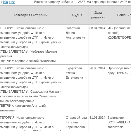
9
|
100
>
>>
Всего по запросу найдено — 2667. На странице записи с 2426 п
Дата
Категория / Стороны
Судья
Решени
решения
ТЕГОРИЯ: Иски, связанные с
Поветкин
08.04.2014
Иск (заявление
змещением ущерба → Иски о
Денис
жалоба)
змещении ущерба от ДТП → Иски о
Анатольевич
УДОВЛЕТВОР
змещении ущерба от ДТП (кроме увечий
смерти кормильца)
ТЕЦ(ЗАЯВИТЕЛЬ): Чеботарь Максим
ргеевич
ВЕТЧИК: Карпов Алексей Николаевич
ТЕГОРИЯ: Иски, связанные с
Курдюкова
26.05.2014
Производство 
змещением ущерба → Иски о
Елена
делу ПРЕКРА
змещении ущерба от ДТП → Иски о
Евгеньевна
змещении ущерба от ДТП (кроме увечий
смерти кормильца)
ТЕЦ(ЗАЯВИТЕЛЬ): Самошкина Наталья
кторовна в интересах н/л Самошкина
ниила Александровича
ВЕТЧИК: Филюшкин Анатолий
атольевич
ТЕГОРИЯ: Иски, связанные с
Старовойтова
31.01.2014
Заявление
змещением ущерба → Иски о
Татьяна
ВОЗВРАЩЕНО
змещении ущерба от ДТП → Иски о
Терентьевна
заявителю