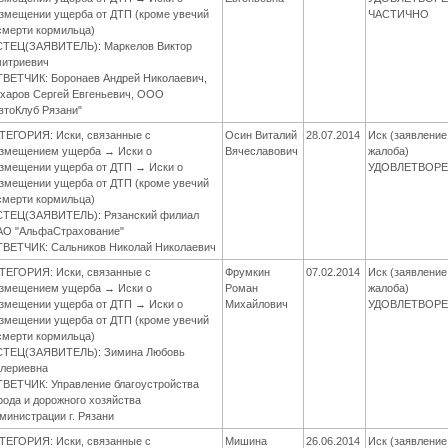
змещении ущерба от ДТП (кроме увечий
ЧАСТИЧНО
смерти кормильца)
ТЕЦ(ЗАЯВИТЕЛЬ): Маркелов Виктор
итриевич
ВЕТЧИК: Боронаев Андрей Николаевич,
харов Сергей Евгеньевич, ООО
втоКлуб Рязани"
ТЕГОРИЯ: Иски, связанные с
Осин Виталий
28.07.2014
Иск (заявление
змещением ущерба → Иски о
Вячеславович
жалоба)
змещении ущерба от ДТП → Иски о
УДОВЛЕТВОР
змещении ущерба от ДТП (кроме увечий
смерти кормильца)
ТЕЦ(ЗАЯВИТЕЛЬ): Рязанский филиал
О "АльфаСтрахование"
ВЕТЧИК: Сальников Николай Николаевич
ТЕГОРИЯ: Иски, связанные с
Фрумкин
07.02.2014
Иск (заявление
змещением ущерба → Иски о
Роман
жалоба)
змещении ущерба от ДТП → Иски о
Михайлович
УДОВЛЕТВОР
змещении ущерба от ДТП (кроме увечий
смерти кормильца)
ТЕЦ(ЗАЯВИТЕЛЬ): Зимина Любовь
лериевна
ВЕТЧИК: Управление благоустройства
рода и дорожного хозяйства
министрации г. Рязани
ТЕГОРИЯ: Иски, связанные с
Мишина
26.06.2014
Иск (заявление