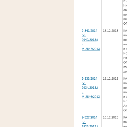
ИС
Ни
об
по
ин
ОТ
2-341/2014
18.12.2013
КА
(2-
во
2942/2013;)
во
~
во
М-2847/2013
и 
ИС
Ев
ОТ
бл
хо
2-333/2014
18.12.2013
КА
(2-
во
2934/2013;)
во
~
во
М-2846/2013
и 
ИС
Ал
ОТ
2-327/2014
16.12.2013
КА
(2-
во
2928/2013;)
во