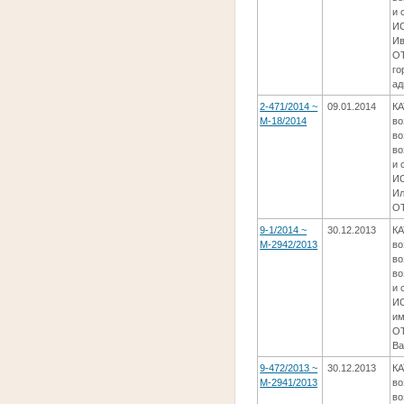
и 
ИС
Ив
ОТ
го
ад
2-471/2014 ~
09.01.2014
КА
М-18/2014
во
во
во
и 
ИС
Ил
ОТ
9-1/2014 ~
30.12.2013
КА
М-2942/2013
во
во
во
и 
И
им
ОТ
Ва
9-472/2013 ~
30.12.2013
КА
М-2941/2013
во
во