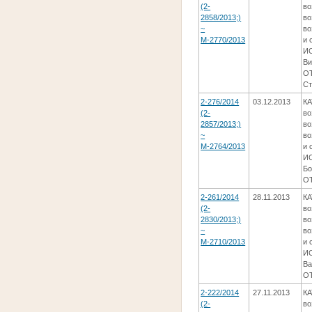
(2-
во
2858/2013;)
во
~
во
М-2770/2013
и 
ИС
Ви
ОТ
Ст
2-276/2014
03.12.2013
КА
(2-
во
2857/2013;)
во
~
во
М-2764/2013
и 
ИС
Бо
ОТ
2-261/2014
28.11.2013
КА
(2-
во
2830/2013;)
во
~
во
М-2710/2013
и 
ИС
Ва
О
2-222/2014
27.11.2013
КА
(2-
во