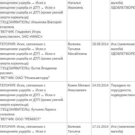
змещением ущерба → Иски о
Наталья
жалоба)
змещении ущерба от ДТП → Иски о
Ивановна
УДОВЛЕТВОР
змещении ущерба от ДТП (кроме увечий
смерти кормильца)
ТЕЦ(ЗАЯВИТЕЛЬ): Ильинова Виктория
кторовна
ВЕТЧИК: Гладкевич Игорь
аниславович, ЗАО «МАКС»
ТЕГОРИЯ: Иски, связанные с
Волкова
19.08.2014
Иск (заявление
змещением ущерба → Иски о
Татьяна
жалоба)
змещении ущерба от ДТП → Иски о
Михайловна
УДОВЛЕТВОР
змещении ущерба от ДТП (кроме увечий
смерти кормильца)
ТЕЦ(ЗАЯВИТЕЛЬ): Бутов Владимир
рисович
ВЕТЧИК: ОАО "Рязаньавтодор"
ТЕГОРИЯ: Иски, связанные с
Кожин Михаил
14.03.2014
Передано по
змещением ущерба → Иски о
Николаевич
подсудности,
змещении ущерба от ДТП → Иски о
подведомствен
змещении ущерба от ДТП (кроме увечий
смерти кормильца)
ТЕЦ(ЗАЯВИТЕЛЬ): Кутьина Лариса
сильевна
ТВЕТЧИК: ООО "РЕМИОТ"
ТЕГОРИЯ: Иски, связанные с
Волкова
17.01.2014
Иск (заявление
змещением ущерба → Иски о
Татьяна
жалоба)