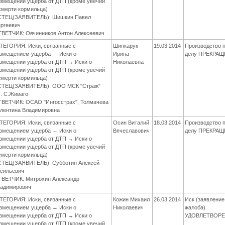
змещении ущерба от ДТП (кроме увечий
смерти кормильца)
СТЕЦ(ЗАЯВИТЕЛЬ): Шишкин Павел
ргеевич
ВЕТЧИК: Овчинников Антон Алексеевич
ТЕГОРИЯ: Иски, связанные с
Шинкарук
19.03.2014
Производство 
змещением ущерба → Иски о
Ирина
делу ПРЕКРА
змещении ущерба от ДТП → Иски о
Николаевна
змещении ущерба от ДТП (кроме увечий
смерти кормильца)
СТЕЦ(ЗАЯВИТЕЛЬ): ООО МСК "Страж"
. С.Живаго
ВЕТЧИК: ОСАО "Ингосстрах", Толмачева
лентина Владимировна
ТЕГОРИЯ: Иски, связанные с
Осин Виталий
18.03.2014
Производство 
змещением ущерба → Иски о
Вячеславович
делу ПРЕКРА
змещении ущерба от ДТП → Иски о
змещении ущерба от ДТП (кроме увечий
смерти кормильца)
ТЕЦ(ЗАЯВИТЕЛЬ): Субботин Алексей
сильевич
ВЕТЧИК: Митрохин Александр
адимирович
ТЕГОРИЯ: Иски, связанные с
Кожин Михаил
26.03.2014
Иск (заявление
змещением ущерба → Иски о
Николаевич
жалоба)
змещении ущерба от ДТП → Иски о
УДОВЛЕТВОР
змещении ущерба от ДТП (кроме увечий